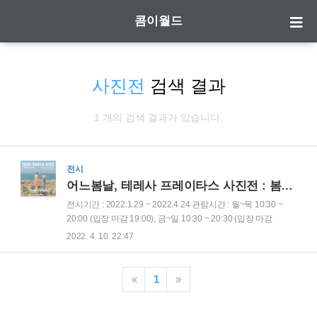
콤이월드
사진전
검색 결과
1 개의 검색 결과가 있습니다.
전시
어느봄날, 테레사 프레이타스 사진전 : 봄의 초대
전시기간 : 2022.1.29 ~ 2022.4.24 관람시간 : 월~목 10:30 ~
20:00 (입장 마감 19:00), 금~일 10:30 ~ 20:30 (입장 마감
19:30) 장소 : ALT.1 더현대 서울 현대백화점 (더현대 서울 월별
2022. 4. 10. 22:47
휴무일 휴관, 2022년 4월 18일 휴관) 입장료 : 성인 15,000원,
청소년, 어린이 13,000원 (H.Point 및 현대백화점 카드 회원
20% 할인 동반 2인까지) 어느 봄날의 사진전 정말 봄이 왔구나
«
1
»
란 생각이 드는 전시회. 사진전에 나오는 사진들의 감성이 따뜻
하게 느껴진다. 또한 색감을 풍성하고 다채롭게 표현하여 몽환