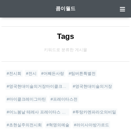
콤이월드
Tags
키워드로 분류한 게시물
#전시회
#전시
#어째든사랑
#팀버튼특별전
#영국현대미술의거장마이클크레이그마틴전
#영국현대미술의거장
#마이클크레이그마틴
#프레이타스전
#어느봄날 테레사 프레이타스 사진전
#투탕카멘파라오의비밀
#초현실주의전시회
#혁명의예술
#러이사아방가르드