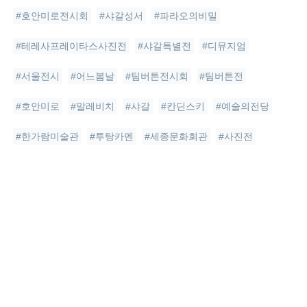
#호안미로전시회
#샤갈성서
#파라오의비밀
#테레사프레이타스사진전
#샤갈특별전
#디뮤지엄
#서울전시
#어느봄날
#팀버튼전시회
#팀버튼전
#호안미로
#말레비치
#샤갈
#칸딘스키
#예술의전당
#한가람미술관
#투탕카멘
#세종문화회관
#사진전